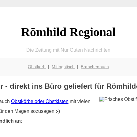
Römhild Regional
Die Zeitung mit Nur Guten Nachrichten
Obstkorb
|
Mittagstisch
|
Branchenbuch
r - direkt ins Büro geliefert für Römhi
r auch
Obstkörbe oder Obstkisten
mit vielen
für den Magen sozusagen :-)
ndlich an: