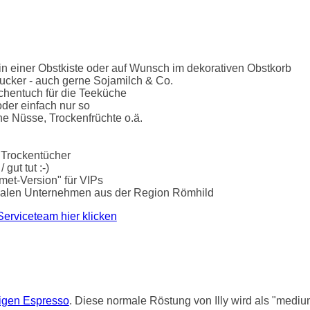
n einer Obstkiste oder auf Wunsch im dekorativen Obstkorb
ucker - auch gerne Sojamilch & Co.
chentuch für die Teeküche
der einfach nur so
he Nüsse, Trockenfrüchte o.ä.
 Trockentücher
gut tut :-)
rmet-Version" für VIPs
lokalen Unternehmen aus der Region Römhild
Serviceteam hier klicken
tigen Espresso
. Diese normale Röstung von Illy wird als "mediu