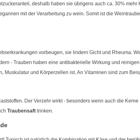
zuckeranteil, deshalb haben sie übrigens auch ca. 30% mehr K
annen mit der Verarbeitung zu wein. Somit ist die Weintraube 
rebserkrankungen vorbeugen, sie lindern Gicht und Rheuma. Weit
dern - Trauben haben eine antibakterielle Wirkung und reinige
n, Muskulatur und Körperzellen ist. An Vitaminen sind zum Beis
aststoffen. Der Verzehr wirkt - besonders wenn auch die Kerne
uch
Traubensaft
trinken.
ade
! Typisch ist natürlich die Kombination mit Käse und der berü