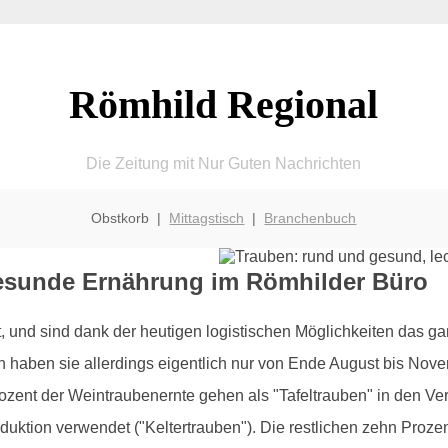
Römhild Regional
Die Zeitung mit Nur Guten Nachrichten
Obstkorb |
Mittagstisch
|
Branchenbuch
gesunde Ernährung im Römhilder Büro
nd sind dank der heutigen logistischen Möglichkeiten das gan
on haben sie allerdings eigentlich nur von Ende August bis Nov
ent der Weintraubenernte gehen als "Tafeltrauben" in den Ve
oduktion verwendet ("Keltertrauben"). Die restlichen zehn Proz